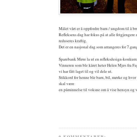
Målet vårt er å oppfordre barn / ungdom til å br
Refleksens dag har fokus på at alle fotgjengere 
reduseres kraftig.
Det er en nasjonal dag som arrangeres for 7.gan
Sparebank Møre la ut en refleksdesign-konkurr
Vinneren som ble kåret heter Helen Mjøs fra Fag
vi har fått laget til og vil dele ut.
Stikkord for henne ble barn, bil, mørke og hvor vi
skal være
en påminnelse til voksne om å vise hensyn og væ
0 KOMMENTARER: