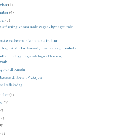
mber
(4)
ember
(4)
ber
(7)
ssifisering kommunale veger - høringsuttale
møte vedrørende kommunestruktur
i Angvik støttar Amnesty med kafè og tombola
suttale fra bygde/grendelaga i Flemma,
mark...
gstur til Randa
bærere til årets TV-aksjon
nal refleksdag
ember
(6)
st
(5)
2)
(2)
(9)
l
(5)