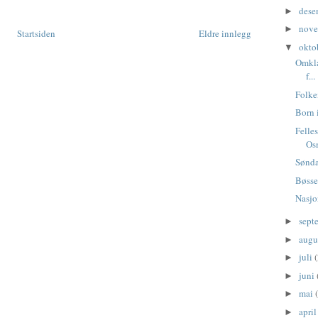
dese
►
nov
►
Startsiden
Eldre innlegg
okto
▼
Omkla
f...
Folke
Born 
Felle
Os
Sønda
Bøsse
Nasjo
sept
►
augu
►
juli
(
►
juni
►
mai
►
apri
►