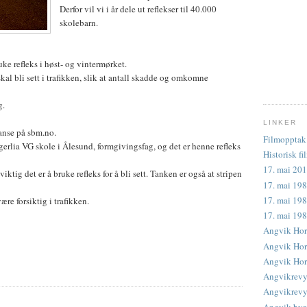
Derfor vil vi i år dele ut reflekser til 40.000
skolebarn.
uke refleks i høst- og vintermørket.
skal bli sett i trafikken, slik at antall skadde og omkomne
g.
LINKER
anse på sbm.no.
Filmopptak 
erlia VG skole i Ålesund, formgivingsfag, og det er henne refleks
Historisk fi
17. mai 201
ktig det er å bruke refleks for å bli sett. Tanken er også at stripen
17. mai 198
17. mai 198
re forsiktig i trafikken.
17. mai 19
Angvik Hor
Angvik Horn
Angvik Horn
Angvikrevy
Angvikrevye
Angvik byg