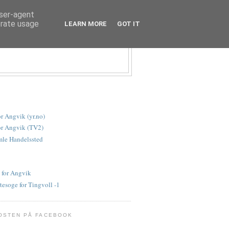
user-agent
erate usage
LEARN MORE
GOT IT
or Angvik (yr.no)
or Angvik (TV2)
le Handelssted
 for Angvik
tesoge for Tingvoll -1
OSTEN PÅ FACEBOOK