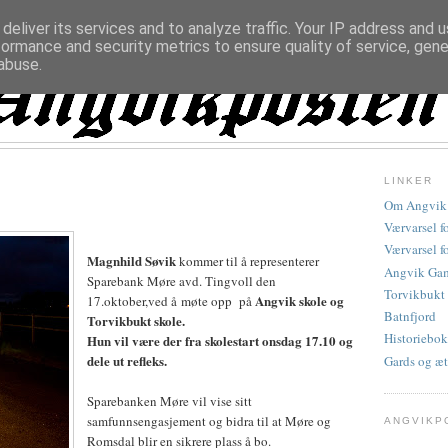
deliver its services and to analyze traffic. Your IP address and 
formance and security metrics to ensure quality of service, gen
abuse.
LINKER
Om Angvik
Værvarsel f
Værvarsel f
Magnhild Søvik
kommer til å representerer
Angvik Gam
Sparebank Møre avd. Tingvoll den
Torvikbukt
Angvik skole og
17.oktober,ved å møte opp på
Batnfjord
Torvikbukt skole.
Historiebok
Hun vil være der fra skolestart onsdag 17.10 og
dele ut refleks.
Gards og æt
Sparebanken Møre vil vise sitt
samfunnsengasjement og bidra til at Møre og
ANGVIKP
Romsdal blir en sikrere plass å bo.