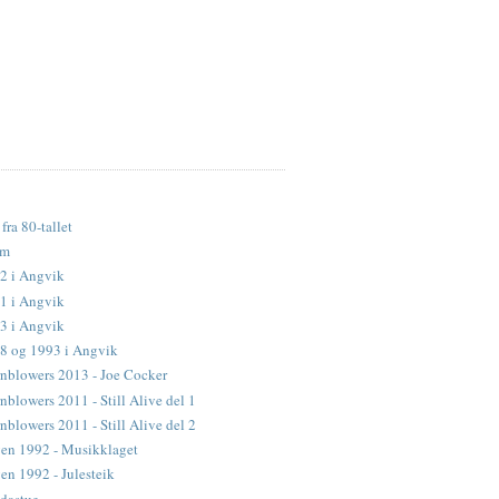
fra 80-tallet
lm
2 i Angvik
1 i Angvik
3 i Angvik
88 og 1993 i Angvik
nblowers 2013 - Joe Cocker
blowers 2011 - Still Alive del 1
blowers 2011 - Still Alive del 2
en 1992 - Musikklaget
n 1992 - Julesteik
dastue