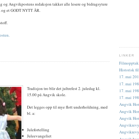
 og Angvikpostens redaksjon takker alle lesere og bidragsytere
JUL og et GODT NYTT ÅR.
toff.
osten.
LINKER
Filmopptak 
Historisk fi
17. mai 201
17. mai 198
Tradisjon tro blir det jultrefest 2. juledag kl.
17. mai 198
15.00 på Angvik skole.
17. mai 19
Angvik Hor
Det legges opp til mye flott underholdning, med
Angvik Horn
bl. a:
Angvik Horn
Angvikrevy
Julefortelling
Angvikrevye
Juleevangeliet
Angvik byg