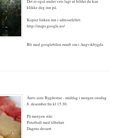
Det er også under veis lagt ut bilder du kan
klikke deg inn på.
Kopier linken inn i adressefeltet:
http://maps.google.no/
Bli med googlebilen rundt om i Angvikbygda
Årets siste Bygdestue - middag i morgen onsdag
8. desember fra kl 15.30.
På menyen står:
Potetball med tilbehør
Dagens dessert