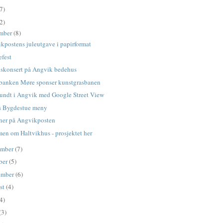
7)
2)
mber
(8)
kpostens juleutgave i papirformat
efest
lskonsert på Angvik bedehus
banken Møre sponser kunstgrasbanen
rundt i Angvik med Google Street View
s Bygdestue meny
er på Angvikposten
lmen om Haltvikhus - prosjektet her
ember
(7)
ber
(5)
ember
(6)
st
(4)
4)
(3)