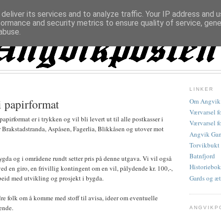
deliver its services and to analyze traffic. Your IP address and 
formance and security metrics to ensure quality of service, gen
abuse.
LINKER
i papirformat
Om Angvik
Værvarsel f
pirformat er i trykken og vil bli levert ut til alle postkasser i
Værvarsel f
 Brakstadstranda, Aspåsen, Fagerlia, Blikkåsen og utover mot
Angvik Gam
Torvikbukt
Batnfjord
bygda og i områdene rundt setter pris på denne utgava. Vi vil også
Historiebok
ed en giro, en frivillig kontingent om en vil, pålydende kr. 100,-,
Gards og æt
rbeid med utvikling og prosjekt i bygda.
re folk om å komme med stoff til avisa, ideer om eventuelle
ende.
ANGVIKP