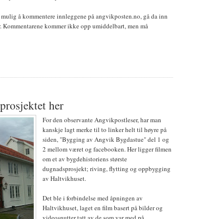
r mulig å kommentere innleggene på angvikposten.no, gå da inn
tar. Kommentarene kommer ikke opp umiddelbart, men må
prosjektet her
For den observante Angvikpostleser, har man
kanskje lagt merke til to linker helt til høyre på
siden, "Bygging av Angvik Bygdastue" del 1 og
2 mellom været og facebooken. Her ligger filmen
om et av bygdehistoriens største
dugnadsprosjekt; riving, flytting og oppbygging
av Haltvikhuset.
Det ble i forbindelse med åpningen av
Haltvikhuset, laget en film basert på bilder og
videosnutter tatt av de som var med på