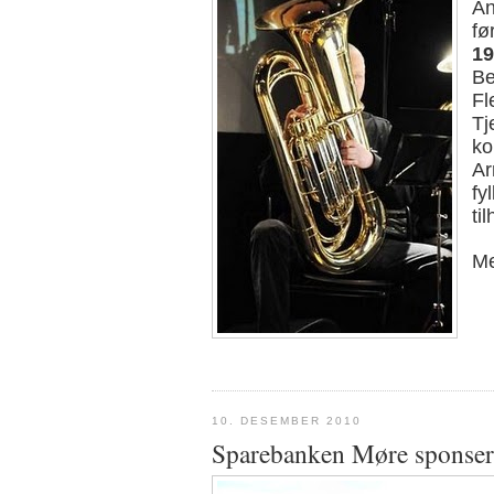
An
fø
19
Be
Fl
Tj
ko
Ar
fy
ti
Me
10. DESEMBER 2010
Sparebanken Møre sponser