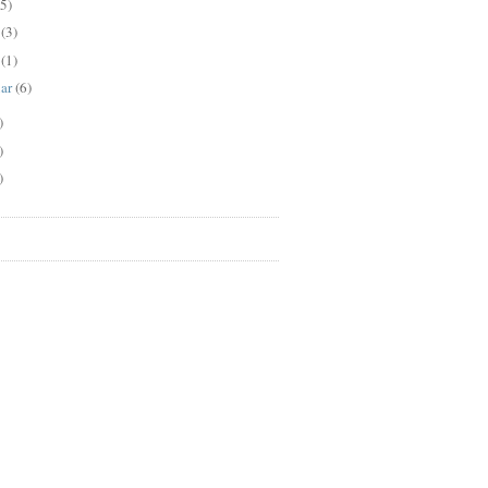
(5)
l
(3)
s
(1)
uar
(6)
)
)
)