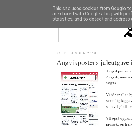
This site uses cookies from Google to 
are shared with Google along with per
statistics, and to detect and address 
22. DESEMBER 2010
Angvikpostens juleutgave 
Angvikposten i pa
Angvik, innover
Sogna.
Vi håper alle i 
samtidig legge v
som vil gå til a
Vil også oppford
prosjekt og lign