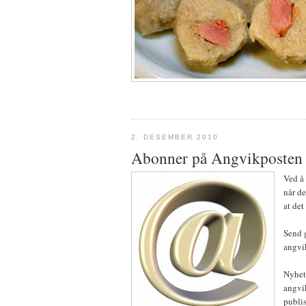
2. DESEMBER 2010
Abonner på Angvikposten
Ved å 
når de
at det
Send g
angvi
Nyhete
angvi
publis