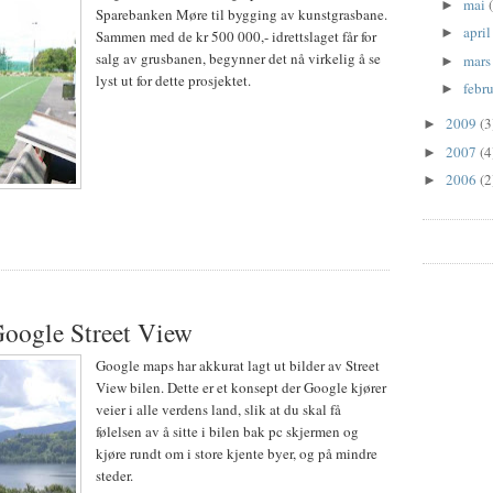
mai
►
Sparebanken Møre til bygging av kunstgrasbane.
apri
►
Sammen med de kr 500 000,- idrettslaget får for
salg av grusbanen, begynner det nå virkelig å se
mar
►
lyst ut for dette prosjektet.
febr
►
2009
(3
►
2007
(4
►
2006
(2
►
Google Street View
Google maps har akkurat lagt ut bilder av Street
View bilen. Dette er et konsept der Google kjører
veier i alle verdens land, slik at du skal få
følelsen av å sitte i bilen bak pc skjermen og
kjøre rundt om i store kjente byer, og på mindre
steder.