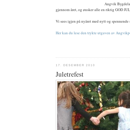
Angvik Bygdelag
gjennom året, og ønsker alle en riktig GOD 
Vi sees igjen på nyåret med nytt og spennende s
Her kan du lese den trykte utgaven av Angvikp
17. DESEMBER 2010
Juletrefest