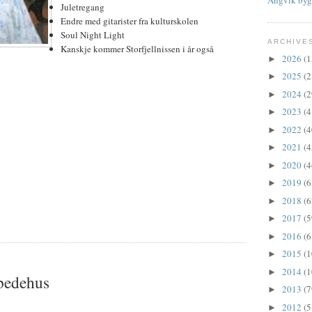
Juletregang
Endre med gitarister fra kulturskolen
Soul Night Light
ARCHIVE
Kanskje kommer Storfjellnissen i år også
2026
(1
►
2025
(2
►
2024
(2
►
2023
(4
►
2022
(4
►
2021
(4
►
2020
(4
►
2019
(6
►
2018
(6
►
2017
(5
►
2016
(6
►
2015
(1
►
2014
(1
►
bedehus
2013
(7
►
2012
(5
►