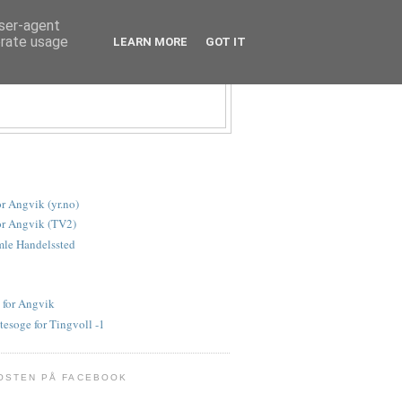
user-agent
erate usage
LEARN MORE
GOT IT
or Angvik (yr.no)
or Angvik (TV2)
le Handelssted
 for Angvik
tesoge for Tingvoll -1
OSTEN PÅ FACEBOOK