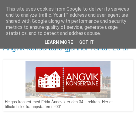
This site uses cookies from Google to deliver its services
and to analyze traffic. Your IP address and user-agent are
shared with Google along with performance and security
metrics to ensure quality of service, generate usage
statistics, and to detect and address abuse.
LEARN MORE
GOT IT
27. oktober 2020
Angvik-konsertane gjennom snart 20 år
Helgas konsert med Frida Ånnevik er den 34. i rekken. Her et
tilbakeblikk fra oppstarten i 2001