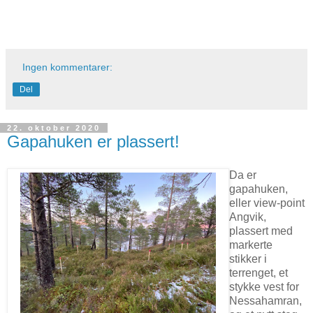
Ingen kommentarer:
Del
22. oktober 2020
Gapahuken er plassert!
Da er
gapahuken,
eller view-point
Angvik,
plassert med
markerte
stikker i
terrenget, et
stykke vest for
Nessahamran,