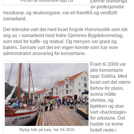
Denne blandinga
Fra ein av konsertane oppi Lia
av profesjonelle
musikarar, og skuleungane, var eit framifrå og verdfullt
samarbeid.
Det tekniske vart det med kvart Angvik Hornmusikk som tok
seg av, i samarbeid med Indre Gjemnes Bygdekvinnelag,
som stod for kaffe- og matsal. Og menyen var graut og
bakels. Seinare vart det ein eigen komite som har vore
administrativt ansvarleg for konsertane.
Fram til 2009 var
alle konsertane
oppi Sollilia. Med
kvart vart det større
behov for plass,
scena måtte
utvidas, og
kjøkken og stue
vart «backstage»
for artistane. Det
hadde no kome
hotell nede i
Mykje folk på kaia, her frå 2010