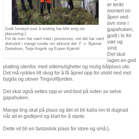
er tenkt
montert en
åpen ved-
ovn inne i
Godt fornøyd over å endelig har blitt enig om
gapahuken,
plassering:).
godt i le for
For de som har vært med i prosessen, vet det har vært
vær og
diskutert i mange runder om akkurat det. F. v: Bjørnar
vind.
Danielsen, Terje Angvik og Espen Kjærnli.
Det skal
lages en god
platting utenfor, med sittemuligheter og mulig bålplass ute.
Det må ryddes litt skog for å få åpnet opp for utsikt ned mot
bygda og utover Tingvollfjorden.
Det skal også settes opp ei ved-bod på siden av selve
gapahuken.
Mange ting skal på plass og det vil bli kalla inn til dugnad
når alt er godkjent og klart for å starte.
Dette vil bli en fantastisk plass for store og små:).