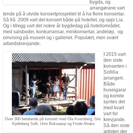
bygda, og
arrangørane vart
tende på å utvide konsertprosjektet til å ha fleire konsertar.
Så frå
2009 vart det konsert både på hotellet, og oppi Lia.
Og i tillegg vart det nokre år bygdedag på hotellområdet,
med salsboder, konkurransar, minikonsertar, andeløp,
og
omvising på museet og i galleriet. Populært, men svært
arbeidskrevjande.
I 2015 vart
den siste
konserten i
Sollilia
arrangert.
Både
huseigarar
og komite
syntes det
med kvart
vart for
Over 300 betalande på konsert med Ola Kvernberg, Gro
krevjande.
Kjelleberg Solli, Unni Boksaasp og Frode Alnæs
Så den siste
artisten der