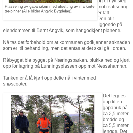
og et nytt steg
mot realisering
Plassering av gapahuken med utsetting av markerte
tre-pinner (Alle bilder Angvik Bygdelag).
er tatt.
Den blir
liggende på
eiendommen til Bernt Angvik, som har godkjent planene.
Nå tas det forbehold om at kommunen godkjenner søknaden
som er til behandling, men det antas at det skal gå i orden.
Råbygget ble bygget på Næringsparken, plukka ned og kjørt
opp for lagring på Lunningsplassen opp mot Nessahamran.
Tanken er å få kjørt opp dette nå i vinter med
snøscooter.
Det legges
opp til en
gapahuk på
ca 3,5 meter
bredde og
ca 5,5 meter
lengde. Det