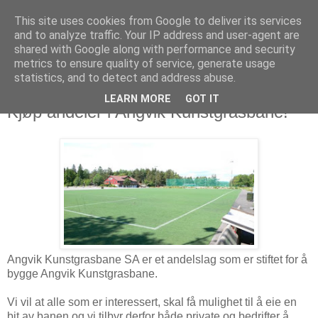
This site uses cookies from Google to deliver its services
and to analyze traffic. Your IP address and user-agent are
shared with Google along with performance and security
metrics to ensure quality of service, generate usage
statistics, and to detect and address abuse.
LEARN MORE
GOT IT
21. mai 2013
Kjøp andeler i Angvik Kunstgrasbane!
Angvik Kunstgrasbane SA er et andelslag som er stiftet for å
bygge Angvik Kunstgrasbane.
Vi vil at alle som er interessert, skal få mulighet til å eie en
bit av banen og vi tilbyr derfor både private og bedrifter å