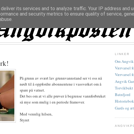
deliver its services and to analyze traffic. Your IP address and 
formance and security metrics to ensure quality of service, gen
abuse.
LINKER
rk!
Om Angvik
Værvarsel f
Værvarsel f
På grunn av svært lav grunnvannstand ser vi oss nå
Angvik Gam
nødt til å oppfordre abonnentene i vassverket om å
Torvikbukt
spare på vatnet.
Batnfjord
Det bes om at vi alle prøver å begrense vannforbruket
Historiebok
så mye som mulig i en periode framover.
Gards og æt
Med vennlig hilsen,
Styret
ANGVIKP