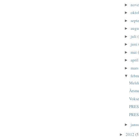
nov
►
okto
►
sept
►
augu
►
juli
(
►
juni
►
mai
►
apri
►
mar
►
febr
▼
Meldi
Årsmø
Vokse
PRESS
PRESS
janu
►
2012
(5
►