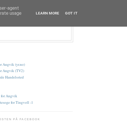
user-agent
erate usage
LEARN MORE
GOT IT
or Angvik (yr.no)
or Angvik (TV2)
le Handelssted
 for Angvik
tesoge for Tingvoll -1
OSTEN PÅ FACEBOOK