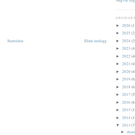
ARCHIVE
2026
(1
►
2025
(2
►
2024
(2
Startsiden
Eldre innlegg
►
2023
(4
►
2022
(4
►
2021
(4
►
2020
(4
►
2019
(6
►
2018
(6
►
2017
(5
►
2016
(6
►
2015
(1
►
2014
(1
►
2013
(7
▼
dese
►