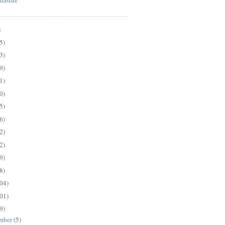
S
5)
3)
9)
1)
0)
5)
6)
2)
2)
9)
8)
04)
01)
9)
mber
(5)