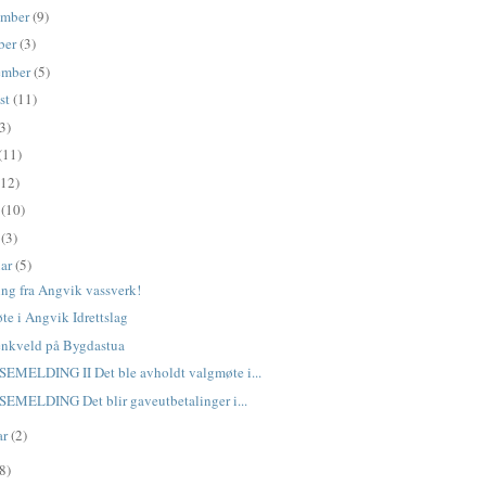
ember
(9)
ber
(3)
ember
(5)
st
(11)
3)
(11)
(12)
l
(10)
s
(3)
uar
(5)
ng fra Angvik vassverk!
te i Angvik Idrettslag
nkveld på Bygdastua
EMELDING II Det ble avholdt valgmøte i...
EMELDING Det blir gaveutbetalinger i...
ar
(2)
8)