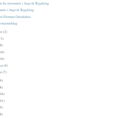
at fra styremøte i Angvik Bygdelag
møte i Angvik Bygdelag
på Flemma Grendahus
estuemiddag
st
(2)
(3)
(8)
l
(6)
s
(6)
uar
(4)
ar
(7)
9)
8)
04)
01)
9)
8)