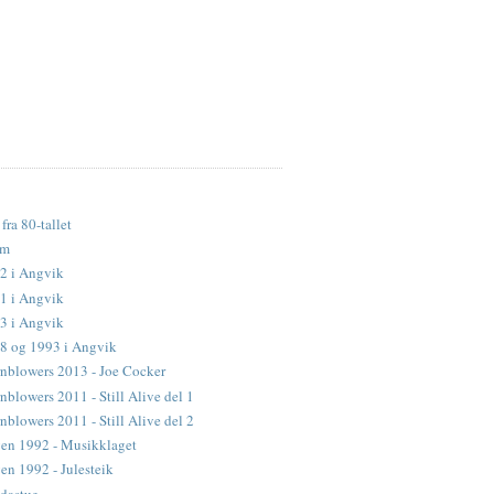
fra 80-tallet
lm
2 i Angvik
1 i Angvik
3 i Angvik
88 og 1993 i Angvik
nblowers 2013 - Joe Cocker
blowers 2011 - Still Alive del 1
blowers 2011 - Still Alive del 2
en 1992 - Musikklaget
n 1992 - Julesteik
dastue