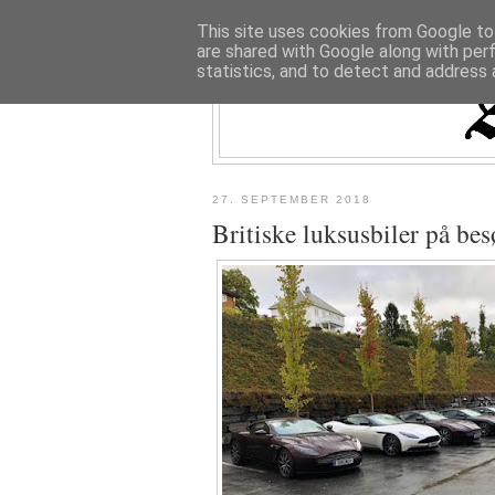
This site uses cookies from Google to 
are shared with Google along with per
statistics, and to detect and address 
27. SEPTEMBER 2018
Britiske luksusbiler på be