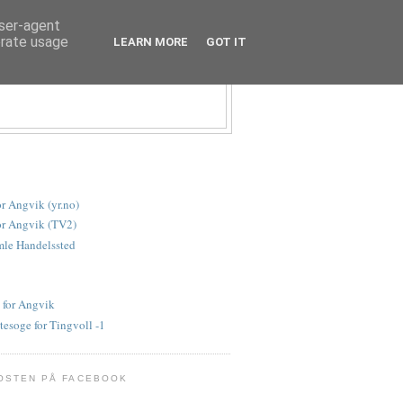
user-agent
erate usage
LEARN MORE
GOT IT
or Angvik (yr.no)
or Angvik (TV2)
le Handelssted
 for Angvik
tesoge for Tingvoll -1
OSTEN PÅ FACEBOOK