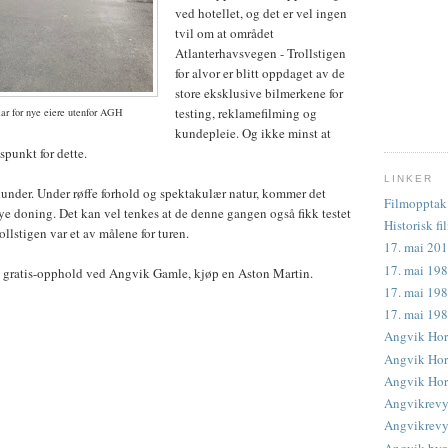
ved hotellet, og det er vel ingen
tvil om at området
Atlanterhavsvegen - Trollstigen
for alvor er blitt oppdaget av de
store eksklusive bilmerkene for
testing, reklamefilming og
lar for nye eiere utenfor AGH
kundepleie. Og ikke minst at
punkt for dette.
LINKER
kunder. Under røffe forhold og spektakulær natur, kommer det
Filmopptak 
nye doning. Det kan vel tenkes at de denne gangen også fikk testet
Historisk fi
ollstigen var et av målene for turen.
17. mai 201
17. mai 198
t gratis-opphold ved Angvik Gamle, kjøp en Aston Martin.
17. mai 198
17. mai 19
Angvik Hor
Angvik Horn
Angvik Horn
Angvikrevy
Angvikrevye
Angvik byg