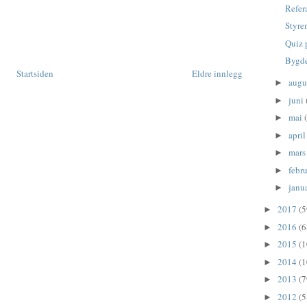
Refer
Styre
Quiz 
Bygd
Startsiden
Eldre innlegg
augu
►
juni
►
mai
►
apri
►
mar
►
febr
►
janu
►
2017
(5
►
2016
(6
►
2015
(1
►
2014
(1
►
2013
(7
►
2012
(5
►