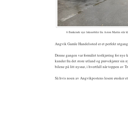
6 flunkende nye luksusbiler fra Aston Martin står k
Angvik Gamle Handelssted er et perfekt utgangs
Denne gangen var formålet testkjøring for nye 
kunder fra det store utland og prøvekjører sin 
bilene på litt nysnø, i hvertfall når toppen av Tr
Så hvis noen av Angvikpostens lesere ønsker e