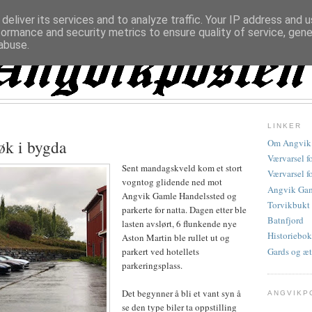
deliver its services and to analyze traffic. Your IP address and 
formance and security metrics to ensure quality of service, gen
abuse.
LINKER
søk i bygda
Om Angvik
Værvarsel f
Sent mandagskveld kom et stort
Værvarsel f
vogntog glidende ned mot
Angvik Gam
Angvik Gamle Handelssted og
Torvikbukt
parkerte for natta. Dagen etter ble
Batnfjord
lasten avslørt, 6 flunkende nye
Historiebok
Aston Martin ble rullet ut og
Gards og æt
parkert ved hotellets
parkeringsplass.
Det begynner å bli et vant syn å
ANGVIKP
se den type biler ta oppstilling