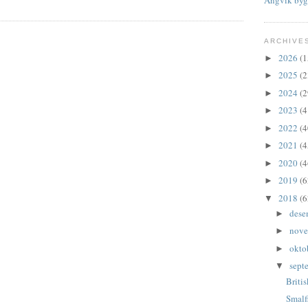
ARCHIVE
2026
(1
►
2025
(2
►
2024
(2
►
2023
(4
►
2022
(4
►
2021
(4
►
2020
(4
►
2019
(6
►
2018
(6
▼
dese
►
nov
►
okto
►
sept
▼
Briti
Smalf