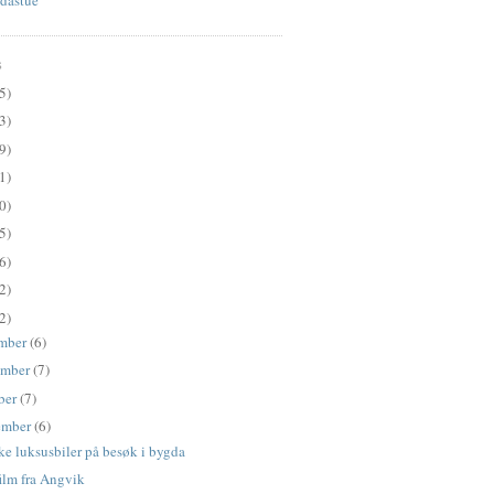
S
5)
3)
9)
1)
0)
5)
6)
2)
2)
mber
(6)
ember
(7)
ber
(7)
ember
(6)
ske luksusbiler på besøk i bygda
ilm fra Angvik