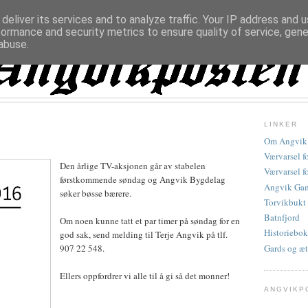
deliver its services and to analyze traffic. Your IP address and 
formance and security metrics to ensure quality of service, gen
abuse.
LINKER
Om Angvik
Værvarsel f
Den årlige TV-aksjonen går av stabelen
Værvarsel f
førstkommende søndag og Angvik Bygdelag
Angvik Gam
søker bøsse bærere.
Torvikbukt
Batnfjord
Om noen kunne tatt et par timer på søndag for en
Historiebok
god sak, send melding til Terje Angvik på tlf.
Gards og æt
907 22 548.
Ellers oppfordrer vi alle til å gi så det monner!
ANGVIKP