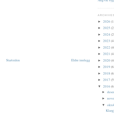
ARCHIVE
2026
(1
►
2025
(2
►
2024
(2
►
2023
(4
►
2022
(4
►
2021
(4
►
Startsiden
Eldre innlegg
2020
(4
►
2019
(6
►
2018
(6
►
2017
(5
►
2016
(6
▼
dese
►
nov
►
okto
▼
Klarg