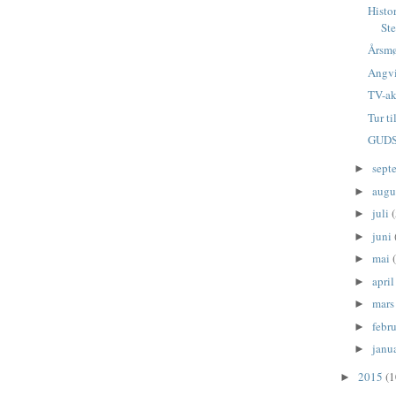
Histo
Ste
Årsmø
Angvi
TV-ak
Tur ti
GUDS
sept
►
augu
►
juli
(
►
juni
►
mai
►
apri
►
mar
►
febr
►
janu
►
2015
(1
►