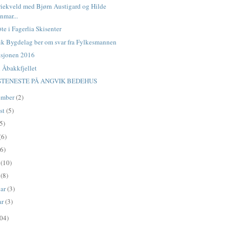
riekveld med Bjørn Austigard og Hilde
nmar...
te i Fagerlia Skisenter
k Bygdelag ber om svar fra Fylkesmannen
sjonen 2016
l Åbakkfjellet
TENESTE PÅ ANGVIK BEDEHUS
ember
(2)
st
(5)
5)
(6)
(6)
l
(10)
s
(8)
uar
(3)
ar
(3)
04)