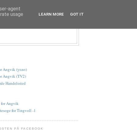
user-agent
erate usage
LEARN MORE
GOT IT
or Angvik (yr.no)
or Angvik (TV2)
le Handelssted
 for Angvik
tesoge for Tingvoll -1
OSTEN PÅ FACEBOOK