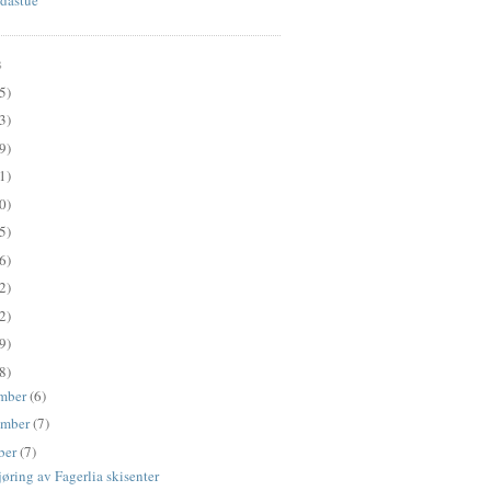
S
5)
3)
9)
1)
0)
5)
6)
2)
2)
9)
8)
mber
(6)
ember
(7)
ber
(7)
jøring av Fagerlia skisenter