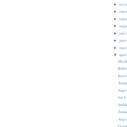
nov
►
okto
►
sept
►
augu
►
juli
(
►
juni
►
mai
►
apri
▼
Musik
Bille
Kun få
Årsmø
Angvi
Joe Co
Strik
Årsmø
Angvi
Gudst