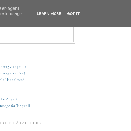
user-agent
erate usage
LEARN MORE
GOT IT
or Angvik (yr.no)
or Angvik (TV2)
le Handelssted
 for Angvik
tesoge for Tingvoll -1
OSTEN PÅ FACEBOOK