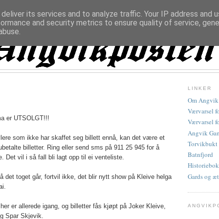
deliver its services and to analyze traffic. Your IP address and 
formance and security metrics to ensure quality of service, gen
abuse.
LINKER
Om Angvik
Værvarsel f
ma er UTSOLGT!!!
Værvarsel f
Angvik Gam
lere som ikke har skaffet seg billett ennå, kan det være et
Torvikbukt
betalte billetter. R
ing eller send sms på 911 25 945 for å
Batnfjord
e.
Det vil i så fall bli lagt opp til ei venteliste.
Historiebok
Gards og æt
det toget går, fortvil ikke, det blir nytt show på Kleive helga
ai.
er er allerede igang, og billetter fås kjøpt på Joker Kleive,
ANGVIKP
g Spar Skjevik.