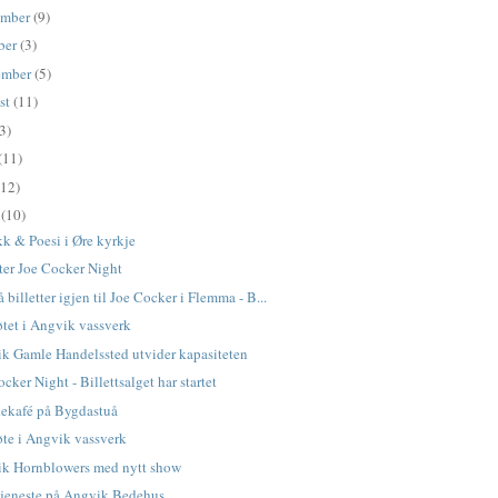
ember
(9)
ber
(3)
ember
(5)
st
(11)
3)
(11)
(12)
l
(10)
k & Poesi i Øre kyrkje
tter Joe Cocker Night
 billetter igjen til Joe Cocker i Flemma - B...
tet i Angvik vassverk
k Gamle Handelssted utvider kapasiteten
cker Night - Billettsalget har startet
kekafé på Bygdastuå
te i Angvik vassverk
k Hornblowers med nytt show
jeneste på Angvik Bedehus