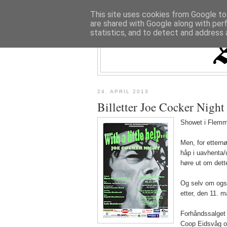
This site uses cookies from Google to 
are shared with Google along with per
statistics, and to detect and address 
24. APRIL 2013
Billetter Joe Cocker Night
Showet i Flem
Men, for etternø
håp i uavhenta/u
høre ut om dett
Og selv om også 
etter, den 11. m
Forhåndssalget h
Coop Eidsvåg o