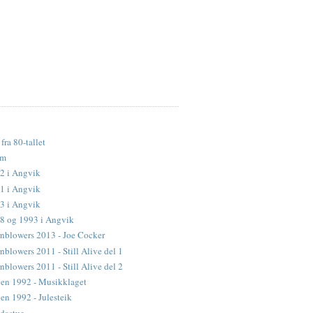
fra 80-tallet
lm
2 i Angvik
1 i Angvik
3 i Angvik
88 og 1993 i Angvik
nblowers 2013 - Joe Cocker
blowers 2011 - Still Alive del 1
blowers 2011 - Still Alive del 2
en 1992 - Musikklaget
n 1992 - Julesteik
dastue