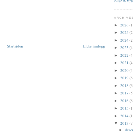
ARCHIVE
2026
(1
►
2025
(2
►
2024
(2
►
Startsiden
Eldre innlegg
2023
(4
►
2022
(4
►
2021
(4
►
2020
(4
►
2019
(6
►
2018
(6
►
2017
(5
►
2016
(6
►
2015
(1
►
2014
(1
►
2013
(7
▼
dese
►