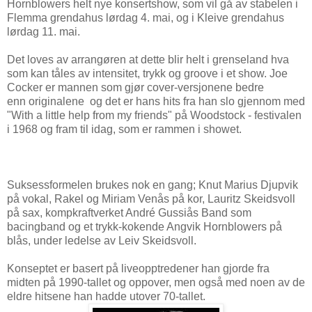
Hornblowers helt nye konsertshow, som vil gå av stabelen i
Flemma grendahus lørdag 4. mai, og i Kleive grendahus
lørdag 11. mai.
Det loves av arrangøren at dette blir helt i grenseland hva
som kan tåles av intensitet, trykk og groove i et show. Joe
Cocker er mannen som gjør cover-versjonene bedre
enn originalene og det er hans hits fra han slo gjennom med
"With a little help from my friends" på Woodstock - festivalen
i 1968 og fram til idag, som er rammen i showet.
Suksessformelen brukes nok en gang; Knut Marius Djupvik
på vokal, Rakel og Miriam Venås på kor, Lauritz Skeidsvoll
på sax, kompkraftverket André Gussiås Band som
bacingband og et trykk-kokende Angvik Hornblowers på
blås, under ledelse av Leiv Skeidsvoll.
Konseptet er basert på liveopptredener han gjorde fra
midten på 1990-tallet og oppover, men også med noen av de
eldre hitsene han hadde utover 70-tallet.