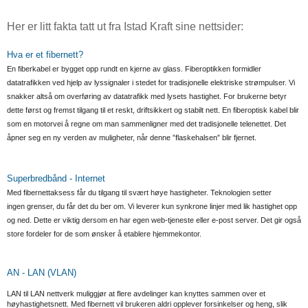
Her er litt fakta tatt ut fra Istad Kraft sine nettsider:
Hva er et fibernett?
En fiberkabel er bygget opp rundt en kjerne av glass. Fiberoptikken formidler
datatrafikken ved hjelp av lyssignaler i stedet for tradisjonelle elektriske strømpulser. Vi
snakker altså om overføring av datatrafikk med lysets hastighet. For brukerne betyr
dette først og fremst tilgang til et reskt, driftsikkert og stabilt nett. En fiberoptisk kabel blir
som en motorvei å regne om man sammenligner med det tradisjonelle telenettet. Det
åpner seg en ny verden av muligheter, når denne ”flaskehalsen” blir fjernet.
Superbredbånd - Internet
Med fibernettaksess får du tilgang til svært høye hastigheter. Teknologien setter
ingen grenser, du får det du ber om. Vi leverer kun synkrone linjer med lik hastighet opp
og ned. Dette er viktig dersom en har egen web-tjeneste eller e-post server. Det gir også
store fordeler for de som ønsker å etablere hjemmekontor.
AN - LAN (VLAN)
LAN til LAN nettverk muliggjør at flere avdelinger kan knyttes sammen over et
høyhastighetsnett. Med fibernett vil brukeren aldri opplever forsinkelser og heng, slik