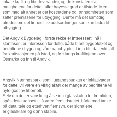
lokale kraft- og fiberleverandør, og de konstaterer at
mulighetene for dette i aller høyeste grad er tilstede. Men,
som med alt annet er det kostnadene og lønnsomheten som
setter premissene for utbygging. Derfor må det samtidig
utredes om det finnes tilskuddsordninger som kan bidra til
utbygging.
Det Angvik Bygdelag i første rekke er interessert i nå i
startfasen, er interessen for dette, både blant bygdefolket og
bedriftene i bygda og våre nabobygder. Linja blir da tenkt tatt
fra kraftstasjonen på Istad, og ført langs kraftlinjene over
Osmarka og inn til Angvik.
Angvik Næringspark, som i utgangspunktet er initiativtager
for dette, vil være en viktig aktør der mange av bedriftene vil
nyte godt av fibernett.
Selv om det er vanskelig å se inn i glasskulen for fremtiden,
spås dette uansett til å være fremtidsrettet, både med tanke
på data, tele og etterhvert fjernsyn, der signalene
er glassklare og dønn stabile.