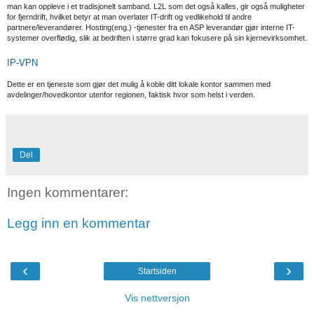
man kan oppleve i et tradisjonelt samband. L2L som det også kalles, gir også muligheter
for fjerndrift, hvilket betyr at man overlater IT-drift og vedlikehold til andre
partnere/leverandører. Hosting(eng.) -tjenester fra en ASP leverandør gjør interne IT-
systemer overflødig, slik at bedriften i større grad kan fokusere på sin kjernevirksomhet.
IP-VPN
Dette er en tjeneste som gjør det mulig å koble ditt lokale kontor sammen med
avdelinger/hovedkontor utenfor regionen, faktisk hvor som helst i verden.
Del
Ingen kommentarer:
Legg inn en kommentar
‹
›
Startsiden
Vis nettversjon