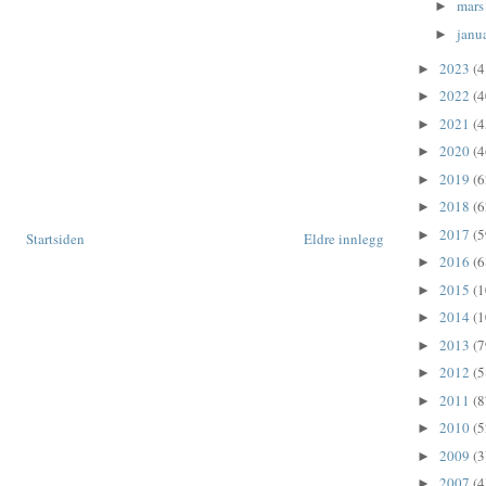
mar
►
janu
►
2023
(4
►
2022
(4
►
2021
(4
►
2020
(4
►
2019
(6
►
2018
(6
►
2017
(5
►
Startsiden
Eldre innlegg
2016
(6
►
2015
(1
►
2014
(1
►
2013
(7
►
2012
(5
►
2011
(8
►
2010
(5
►
2009
(3
►
2007
(4
►