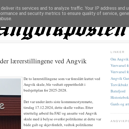
deliver its services and to analyze traffic. Your IP address and 
formance and security metrics to ensure quality of service, gen
abuse.
LINKER
er lærerstillingene ved Angvik
Om Angvik
Værvarsel f
Værvarsel f
Angvik Gam
De to lærerstillingene som var foreslått kuttet ved
Angvik skule, ble vedtatt opprettholdt i
Torvikbukt
budsjettplan for 2025-2028.
Batnfjord
Historiebok
Det var under årets siste kommunestyremøte,
Gards og æt
tirsdag 17.12.2024, dette skulle vedtas. Etter
utrettelig arbeid fra FAU og ansatte ved Angvik
skule med å belyse overfor politikerne at dette var
ANGVIKP
både galt og skjevfordelt, vedtok politikerne