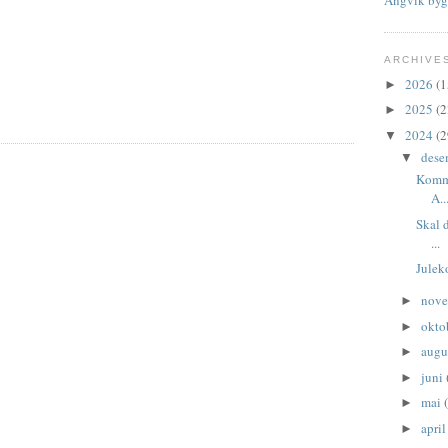
ARCHIVE
2026
(1
►
2025
(2
►
2024
(2
▼
dese
▼
Kommu
A..
Skal 
...
Juleko
nov
►
okto
►
augu
►
juni
►
mai
►
apri
►