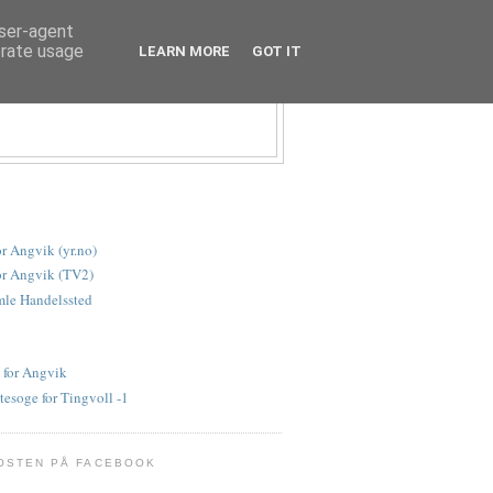
user-agent
erate usage
LEARN MORE
GOT IT
or Angvik (yr.no)
or Angvik (TV2)
le Handelssted
 for Angvik
tesoge for Tingvoll -1
OSTEN PÅ FACEBOOK