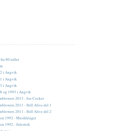
fra 80-tallet
lm
2 i Angvik
1 i Angvik
3 i Angvik
88 og 1993 i Angvik
nblowers 2013 - Joe Cocker
blowers 2011 - Still Alive del 1
blowers 2011 - Still Alive del 2
en 1992 - Musikklaget
n 1992 - Julesteik
dastue