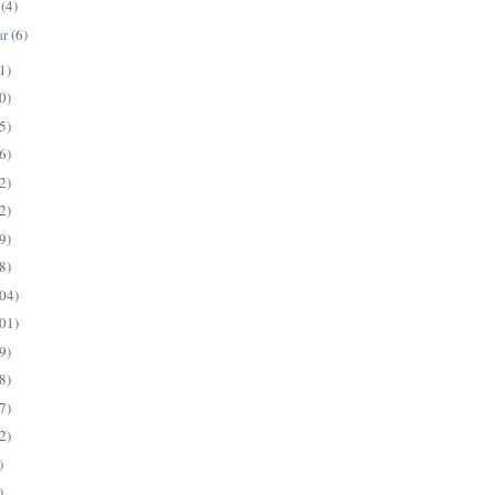
s
(4)
ar
(6)
1)
0)
5)
6)
2)
2)
9)
8)
04)
01)
9)
8)
7)
2)
)
)