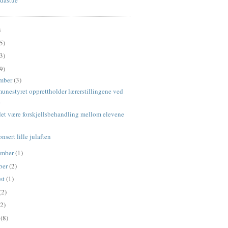
S
5)
3)
9)
mber
(3)
nestyret opprettholder lærerstillingene ved
.
det være forskjellsbehandling mellom elevene
nsert lille julaften
ember
(1)
ber
(2)
st
(1)
(2)
(2)
l
(8)