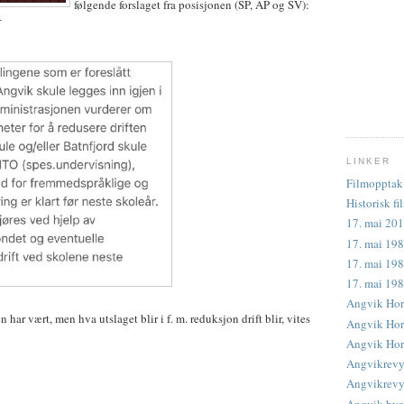
følgende forslaget fra posisjonen (SP, AP og SV):
r
LINKER
Filmopptak 
Historisk fi
17. mai 201
17. mai 198
17. mai 198
17. mai 19
Angvik Hor
ar vært, men hva utslaget blir i f. m. reduksjon drift blir, vites
Angvik Horn
Angvik Horn
Angvikrevy
Angvikrevye
Angvik byg