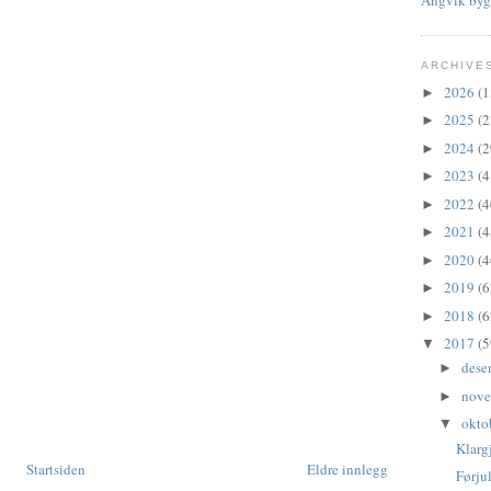
ARCHIVE
2026
(1
►
2025
(2
►
2024
(2
►
2023
(4
►
2022
(4
►
2021
(4
►
2020
(4
►
2019
(6
►
2018
(6
►
2017
(5
▼
dese
►
nov
►
okto
▼
Klargj
Startsiden
Eldre innlegg
Førju