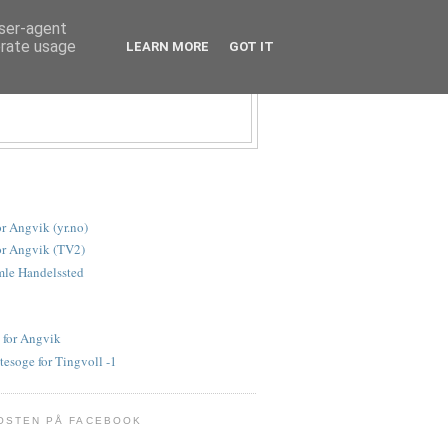
user-agent
erate usage
LEARN MORE
GOT IT
or Angvik (yr.no)
or Angvik (TV2)
le Handelssted
 for Angvik
tesoge for Tingvoll -1
OSTEN PÅ FACEBOOK