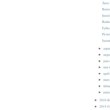
Årets
Reinsf
Innsti
Bank
Fylke
På tu
Jazzm
sept
►
augu
►
juni
►
mai
►
apri
►
mar
►
febr
►
janu
►
2016
(6
►
2015
(1
►