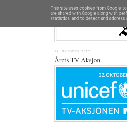
This site uses cookies from Google to 
are shared with Google along with per
statistics, and to detect and address 
17. OKTOBER 2017
Årets TV-Aksjon