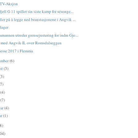
 TV-Aksjon
jell G 11 spiller sin siste kamp for sesonge...
ller på å legge ned branstasjonene i Angvik ...
dager
smannen utreder grensejustering for indre Gje...
r med Angvik IL over Romsdalseggen
esse 2017 i Flemma
ember
(6)
st
(3)
(3)
(7)
l
(4)
s
(7)
uar
(4)
ar
(1)
8)
04)