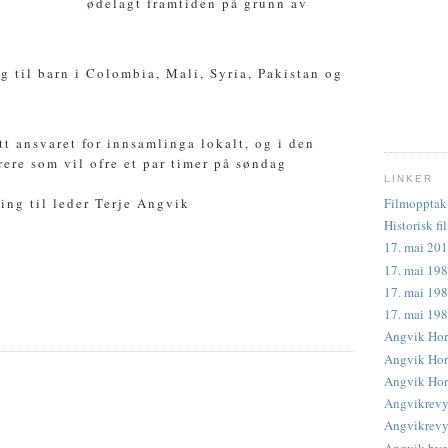
ødelagt framtiden på grunn av
 til barn i Colombia, Mali, Syria, Pakistan og
t ansvaret for innsamlinga lokalt, og i den
rere som vil ofre et par timer på søndag
LINKER
ding til leder Terje Angvik
Filmopptak 
Historisk fi
17. mai 201
17. mai 198
17. mai 198
17. mai 19
Angvik Hor
Angvik Horn
Angvik Horn
Angvikrevy
Angvikrevye
Angvik byg