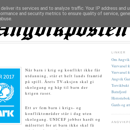
deliver its services and to analyze traffic. Your IP address and 
formance and security metrics to ensure quality of service, gen
abuse.
LINKER
Om Angvik
Værvarsel f
Når barn i krig og konflikt ikke får
Værvarsel f
utdanning, står et helt lands framtid
Angvik Gam
på spill. Årets TV-aksjon skal gi
Torvikbukt
skolegang og håp til barn der
Batnfjord
krigen raser.
Historiebok
Gards og æt
Ett av fem barn i krigs- og
konfliktområder står i dag uten
skolegang. UNICEF jobber hardt og
ANGVIKP
målrettet for at barn ikke skal få