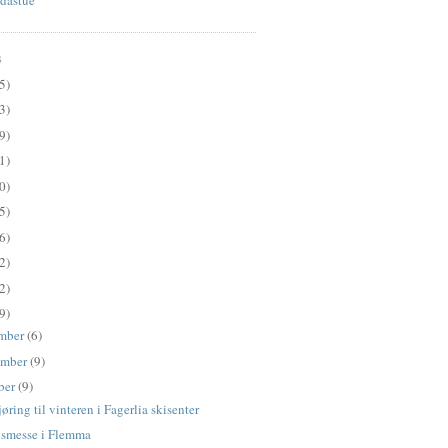
S
5)
3)
9)
1)
0)
5)
6)
2)
2)
9)
mber
(6)
ember
(9)
ber
(9)
øring til vinteren i Fagerlia skisenter
lsmesse i Flemma