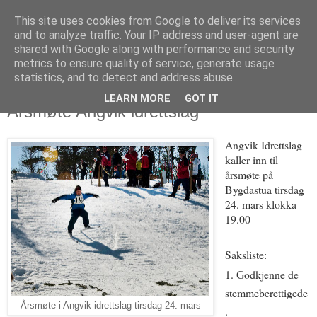
This site uses cookies from Google to deliver its services
and to analyze traffic. Your IP address and user-agent are
shared with Google along with performance and security
metrics to ensure quality of service, generate usage
statistics, and to detect and address abuse.
LEARN MORE
GOT IT
6. mars 2015
Årsmøte Angvik idrettslag
Angvik Idrettslag
kaller inn til
årsmøte på
Bygdastua tirsdag
24. mars klokka
19.00
Saksliste:
1. Godkjenne de
stemmeberettigede
Årsmøte i Angvik idrettslag tirsdag 24. mars
.