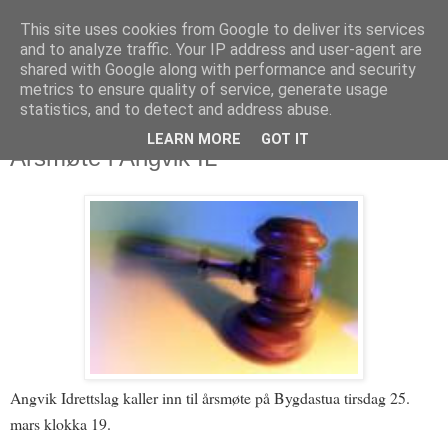
This site uses cookies from Google to deliver its services
and to analyze traffic. Your IP address and user-agent are
shared with Google along with performance and security
metrics to ensure quality of service, generate usage
statistics, and to detect and address abuse.
LEARN MORE
GOT IT
10. mars 2014
Årsmøte i Angvik IL
Angvik Idrettslag kaller inn til årsmøte på Bygdastua tirsdag 25.
mars klokka 19.