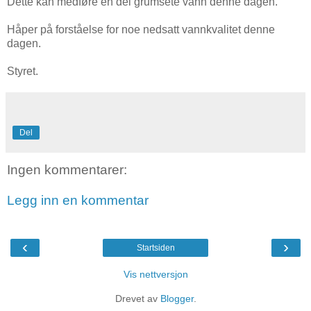
Dette kan medføre en del grumsete vann denne dagen.
Håper på forståelse for noe nedsatt vannkvalitet denne
dagen.
Styret.
Del
Ingen kommentarer:
Legg inn en kommentar
‹
›
Startsiden
Vis nettversjon
Drevet av
Blogger
.