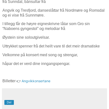
frå Sunndal, bånsullar frå
Angvik og Tresfjord, danseslåttar frå Nordmøre og Romsdal
og ei vise frå Sunnmøre.
I tillegg får de høyre eigneskrivne låtar som Gro sin
“Naboens gyngestol” og melodiar frå
Øystein sine soloutgivelsar.
Uttrykket spenner frå det heilt vare til det meir dramatiske
Velkomne på konsert med song og strengar,
håpar det er verd dine inngangspengar.
Billetter
👉
Angvikkonsertane
Del