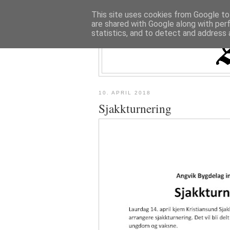
This site uses cookies from Google to 
are shared with Google along with per
statistics, and to detect and address 
10. APRIL 2018
Sjakkturnering