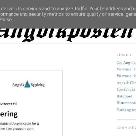
deliver its services and to analyze traffic. Your IP address and 
formance and security metrics to ensure quality of service, gen
abuse.
LINKER
Om Angvik
Værvarsel f
Værvarsel f
Angvik Gam
Torvikbukt
Batnfjord
Historiebok
Gards og æt
ANGVIKP