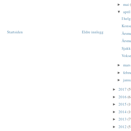
mai
►
apri
▼
I hel
Konse
Startsiden
Eldre innlegg
Årsmø
Årsmø
Sjakk
Voks
mar
►
febr
►
janu
►
2017
(5
►
2016
(6
►
2015
(1
►
2014
(1
►
2013
(7
►
2012
(5
►