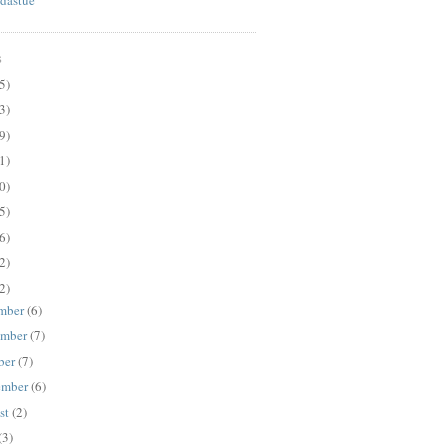
S
5)
3)
9)
1)
0)
5)
6)
2)
2)
mber
(6)
ember
(7)
ber
(7)
ember
(6)
st
(2)
(3)