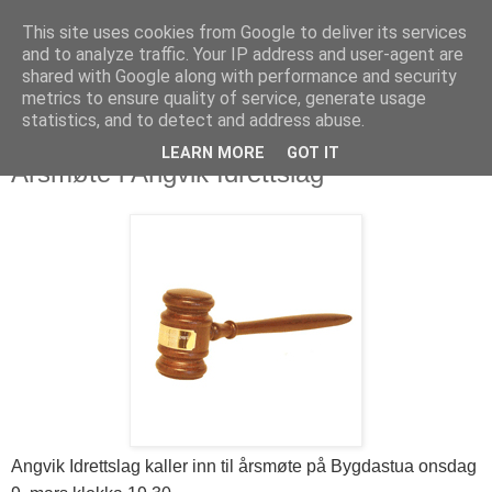
This site uses cookies from Google to deliver its services
and to analyze traffic. Your IP address and user-agent are
shared with Google along with performance and security
metrics to ensure quality of service, generate usage
statistics, and to detect and address abuse.
LEARN MORE
GOT IT
29. februar 2016
Årsmøte i Angvik Idrettslag
Angvik Idrettslag kaller inn til årsmøte på Bygdastua onsdag